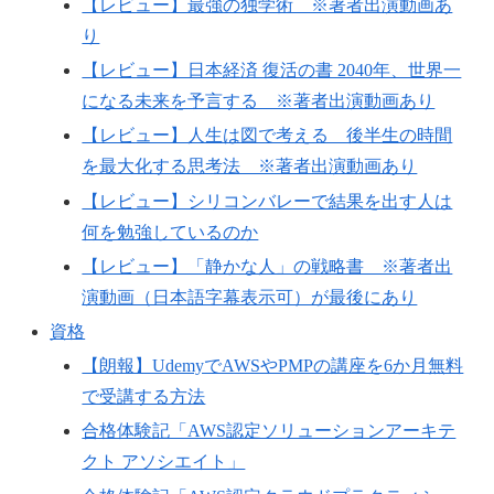
【レビュー】最強の独学術 ※著者出演動画あ
り
【レビュー】日本経済 復活の書 2040年、世界一
になる未来を予言する ※著者出演動画あり
【レビュー】人生は図で考える 後半生の時間
を最大化する思考法 ※著者出演動画あり
【レビュー】シリコンバレーで結果を出す人は
何を勉強しているのか
【レビュー】「静かな人」の戦略書 ※著者出
演動画（日本語字幕表示可）が最後にあり
資格
【朗報】UdemyでAWSやPMPの講座を6か月無料
で受講する方法
合格体験記「AWS認定ソリューションアーキテ
クト アソシエイト」