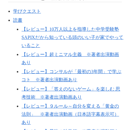
学びクエスト
読書
【レビュー】10万人以上を指導した中学受験塾
SAPIXだから知っている頭のいい子が家でやって
いること
【レビュー】超ミニマル主義 ※著者出演動画
あり
【レビュー】コンサルが「最初の3年間」で学ぶ
コト ※著者出演動画あり
【レビュー】「答えのないゲーム」を楽しむ 思
考技術 ※著者出演動画あり
【レビュー】９ルール～自分を変える「黄金の
法則」 ※著者出演動画（日本語字幕表示可）
あり