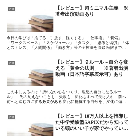
【レビュー】超ミニマル主義 ※
読書
著者出演動画あり
今日の学びは「捨てる、手放す、軽くする」 「仕事術」「装備」
「ワークスペース」「スケジュール」「タスク」「思考と習慣」「体
とストレス」「人間関係」「働き方」等の全技法を収録 極限まで
「最小・最軽量化」することで、本当に大切なことに集中できる...
【レビュー】９ルール～自分を変
読書
える「黄金の法則」 ※著者出演
動画（日本語字幕表示可）あり
この本にあるのは「折れない心をつくり、理想の自分になるルー
ル」 先の見えないことも、失敗も、変化もすべて受け入れ、前へ
前へと進む力にする必要がある 変化に抵抗する自分を、変化に備え
る自分に変えられるか 【学びレベル】 ★★★★ 1000 ...
【レビュー】10万人以上を指導し
読書
た中学受験塾SAPIXだから知って
いる頭のいい子が家でやっている
こと