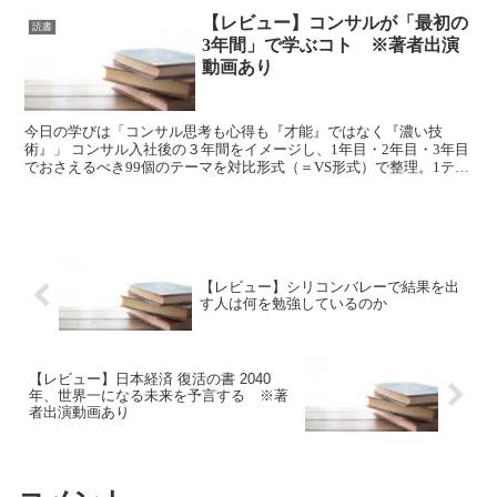
【レビュー】コンサルが「最初の
読書
3年間」で学ぶコト ※著者出演
動画あり
今日の学びは「コンサル思考も心得も『才能』ではなく『濃い技
術』」 コンサル入社後の３年間をイメージし、1年目・2年目・3年目
でおさえるべき99個のテーマを対比形式（＝VS形式）で整理。1テー
マを数ページで解説。 次の4年目でおさえるべきテー...
【レビュー】シリコンバレーで結果を出
す人は何を勉強しているのか
【レビュー】日本経済 復活の書 2040
年、世界一になる未来を予言する ※著
者出演動画あり