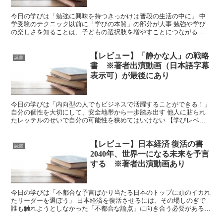
今日の学びは「勉強に興味を持つきっかけは普段の生活の中に」 中
学受験のテクニック以前に「学びの本質」の部分が大事 勉強や学び
の楽しさを知ることは、子どもの選択肢を増やすことにつながる 子
どもに学びを楽しんでもらうためには、お父さんお母さん自...
【レビュー】「静かな人」の戦略
読書
書 ※著者出演動画（日本語字幕
表示可）が最後にあり
今日の学びは「内向型の人でもビジネスで活躍することができる！」
自分の個性を大切にして、安全地帯から一歩踏み出す 他人に貼られ
たレッテルのせいで自分の可能性を狭めてはいけない 【学びレベ
ル】 ★★★★★ (2023/7/18追記）最近、著者...
【レビュー】日本経済 復活の書
読書
2040年、世界一になる未来を予言
する ※著者出演動画あり
今日の学びは「不都合な予言ばかり当たる日本のトップに頭のイカれ
たリーダーを選ぼう」 日本経済を復活させるには、その場しのぎで
誰も触れようとしなかった「不都合な論点」に向き合う必要がある
【学びレベル】 ★★★★ こちらも前回に引き続き経営コ...