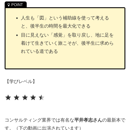
人生も「図」という補助線を使って考える
と、後半生の時間を最大化できる
目に見えない「感覚」を取り戻し、地に足を
着けて生きていく旅こそが、後半生に求めら
れている道である
【学びレベル】
⭐
⭐
⭐
⭐
⭐
評価 :4.5/5。
コンサルティング業界では有名な
平井孝志さん
の最新本で
す。（下の動画に出演されています）