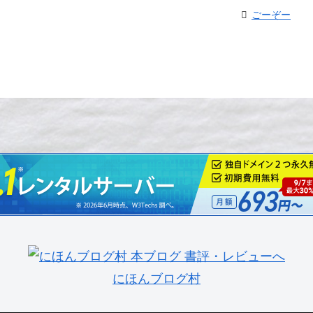
ごーぞー
にほんブログ村