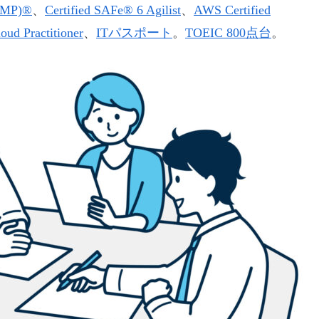
(PMP)®
、
Certified SAFe® 6 Agilist
、
AWS Certified
oud Practitioner
、
ITパスポート
。
TOEIC 800点台
。